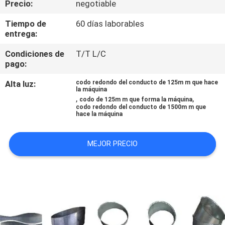
Precio:
negotiable
FÁBRICA
Tiempo de
60 días laborables
entrega:
CONTROL
Condiciones de
T/T L/C
DE
pago:
CALIDAD
Alta luz:
codo redondo del conducto de 125m m que hace
la máquina
,
,
codo de 125m m que forma la máquina
CONTACTA
codo redondo del conducto de 1500m m que
hace la máquina
CON
NOSOTROS
MEJOR PRECIO
NOTICIAS
SOLICITAR
UNA CITA