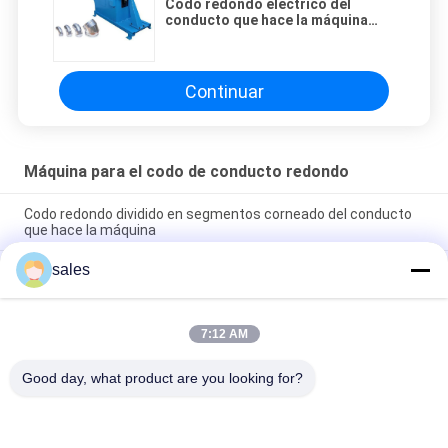
Codo redondo eléctrico del
conducto que hace la máquina
2550×870×950m m
Continuar
Máquina para el codo de conducto redondo
Codo redondo dividido en segmentos corneado del conducto
que hace la máquina
sales
Codo redondo del conducto de la soldadora del codo del tubo
que hace la máquina
Codo redondo del conducto del tubo acanalado que hace la
7:12 AM
hoja de acero del SOLDADO ENROLLADO EN EL EJÉRCITO de la
máquina
Good day, what product are you looking for?
Categorías Populares
Todos