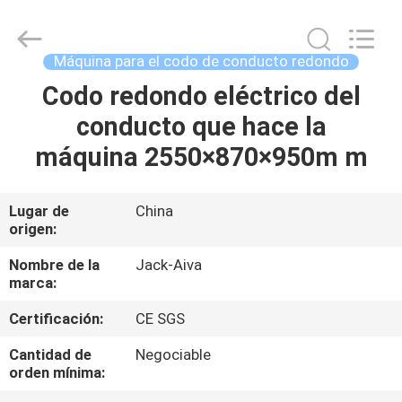
2026
JIANGYIN
JACK-
AIVA
MACHINERY
Máquina para el codo de conducto redondo
CO.,
LTD.
All
Codo redondo eléctrico del
EN
Rights
Reserved.
conducto que hace la
CASA
máquina 2550×870×950m m
PRODUCTOS
Lugar de
China
origen:
SOBRE
NOSOTROS
Nombre de la
Jack-Aiva
marca:
Certificación:
CE SGS
RECORRIDO
POR
Cantidad de
Negociable
orden mínima:
LA