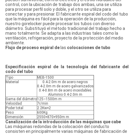
control, con la ubicación de trabajo dos ambas, una se utiliza
para procesar perfil solo y doble, y el otro se utiliza para
conectar y para presionar. El fabricante espiral del codo del tubo
que la máquina es fácil para la operación de la producción,
nuestro gorelocker puede procesar los tubos con diverso
diámetro. Substituyó el método tradicional del trabajo hecho a
mano totalmente. Se adapta a las industrias tales como la
ventilación, refrigeración, proyecto de la protección del medio
ambiente.
Flujo de proceso espiral de
las
colocaciones de tubo
Especificación espiral de la tecnología del fabricante del
codo del tubo
Tipo
MEB-1500
Material
0.4-2.0m m de acero negros
0.4-2.0m m de acero galvanizados
0.4-0.8m m de acero inoxidables
Aluminio 0.4-2.0m m
Gama del diámetro
125~1500m m
Velocidad
7r/min
Poder total
2.2Kw×2
Peso
600Kg
Dimensión
2550×870×950m m
Canalización de la introducción de las máquinas que cabe
Las máquinas redondas de la colocación del conducto
consisten en principalmente varias máquinas de fabricación de