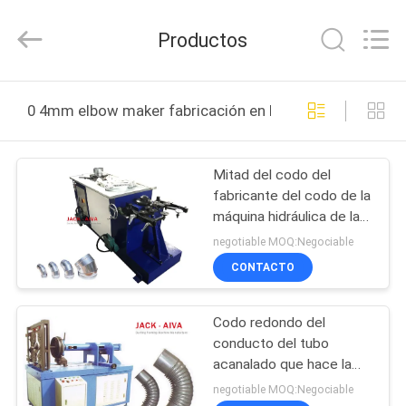
2026
JIANGYIN
JACK-
Productos
AIVA
MACHINERY
CO.,
LTD.
All
EN
Rights
0 4mm elbow maker fabricación en línea
Reserved.
CASA
Mitad del codo del
PRODUCTOS
fabricante del codo de la
máquina hidráulica de la
SOBRE
formación en frío
negotiable MOQ:Negociable
NOSOTROS
CONTACTO
Codo redondo del
RECORRIDO
conducto del tubo
POR
acanalado que hace la
hoja de acero del
LA
negotiable MOQ:Negociable