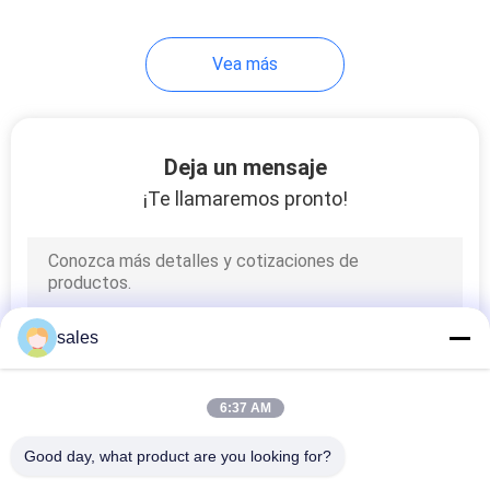
11
Vea más
Máquina formadora
de bridas redondas
Deja un mensaje
¡Te llamaremos pronto!
7
Máquina para el
sales
codo de conducto
redondo
6:37 AM
Good day, what product are you looking for?