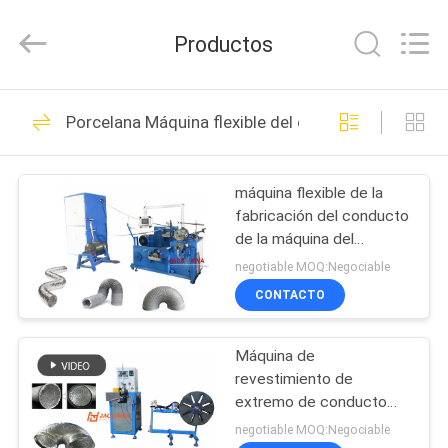
2026
JIANGYIN
JACK-
Productos
AIVA
MACHINERY
CO.,
LTD.
All
EN
14
Rights
Porcelana Máquina flexible del conducto
Reserved.
CASA
Máquinas para el
trabajo de
máquina flexible de la
PRODUCTOS
fabricación del conducto
conductos
de la máquina del
SOBRE
conducto de 100m m
negotiable MOQ:Negociable
NOSOTROS
CONTACTO
12
Máquinas para la
Máquina de
RECORRIDO
revestimiento de
POR
fabricación de
extremo de conducto
flexible | Equipo de
LA
negotiable MOQ:Negociable
amortiguadores de