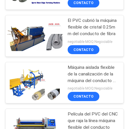
inserción de
CONTACTO
FÁBRICA
revestimiento de borde
aire acondicionado
interior
El PVC cubrió la máquina
CONTROL
13
flexible de cristal 0.25m
DE
m del conducto de fibra
Máquinas para
CALIDAD
negotiable MOQ:Negociable
bridas de conductos
CONTACTO
rectangulares
CONTACTA
Máquina aislada flexible
CON
de la canalización de la
NOSOTROS
máquina del conducto de
4
la HVAC
negotiable MOQ:Negociable
Máquina tensora del
CONTACTO
NOTICIAS
conducto del poste
Película del PVC del CNC
SOLICITAR
que raja la línea máquina
UNA CITA
flexible del conducto