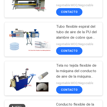
negotiable MOQ:Negociable
CONTACTO
MAPA
13
DEL
Máquina flexible del
Tubo flexible espiral del
SITIO
tubo de aire de la PU del
conducto
alambre de cobre que
hace la máquina
PRIVACY
negotiable MOQ:Negociable
CONTACTO
POLICY
Tela no tejida flexible de
11
la máquina del conducto
Línea de fabricación
de aire de la máquina
flexible del tubo
negotiable MOQ:Negociable
de conductos
CONTACTO
rectangulares en
Conducto flexible de la