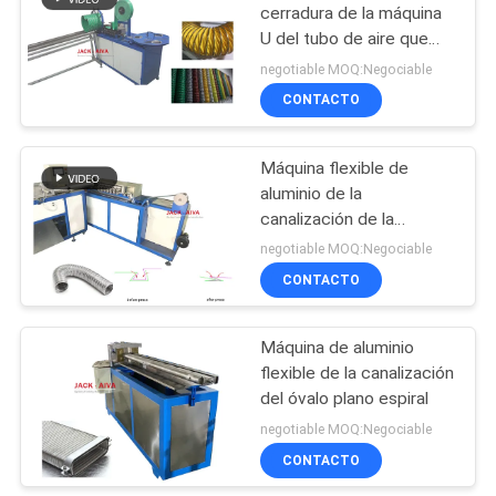
bobina
cerradura de la máquina
U del tubo de aire que
11
forma la máquina
negotiable MOQ:Negociable
Máquina de
CONTACTO
fabricación de
Máquina flexible de
conductos
aluminio de la
canalización de la
rectangulares
máquina del conducto de
negotiable MOQ:Negociable
la cerradura triple
CONTACTO
7
Máquina de
Máquina de aluminio
flexible de la canalización
conductos en
del óvalo plano espiral
espiral
negotiable MOQ:Negociable
CONTACTO