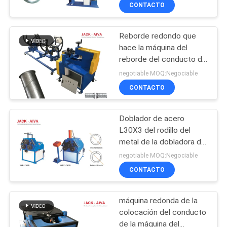
la máquina
CONTACTO
FÁBRICA
aire acondicionado
Reborde redondo que
CONTROL
13
hace la máquina del
DE
reborde del conducto de
Máquinas para
la máquina
CALIDAD
negotiable MOQ:Negociable
bridas de conductos
CONTACTO
rectangulares
CONTACTA
Doblador de acero
CON
L30X3 del rodillo del
NOSOTROS
metal de la dobladora del
4
ángulo
negotiable MOQ:Negociable
Máquina tensora del
CONTACTO
NOTICIAS
conducto del poste
máquina redonda de la
SOLICITAR
colocación del conducto
UNA CITA
de la máquina del