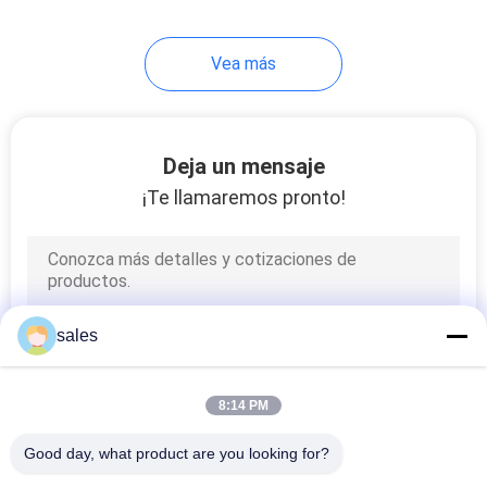
11
Vea más
Máquina formadora
de bridas redondas
Deja un mensaje
¡Te llamaremos pronto!
7
Máquina para el
sales
codo de conducto
redondo
8:14 PM
Good day, what product are you looking for?