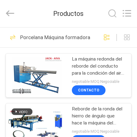
2026
JIANGYIN
JACK-
Productos
AIVA
MACHINERY
CO.,
LTD.
All
EN
14
Rights
Porcelana Máquina formadora de bridas redondas
Reserved.
CASA
Máquinas para el
trabajo de
La máquina redonda del
PRODUCTOS
reborde del conducto
conductos
para la condición del aire
SOBRE
canaliza la colocación
negotiable MOQ:Negociable
NOSOTROS
CONTACTO
12
Máquinas para la
Reborde de la ronda del
RECORRIDO
hierro de ángulo que
POR
fabricación de
hace la máquina del
reborde del conducto de
LA
negotiable MOQ:Negociable
amortiguadores de