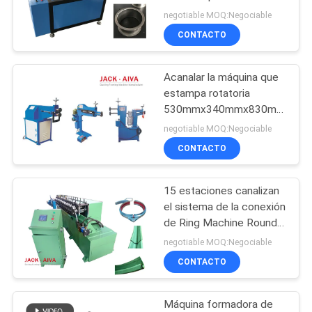
reborde del conducto de
negotiable MOQ:Negociable
2200x1500x2200m m
CONTACTO
MAPA
13
DEL
Máquina flexible del
Acanalar la máquina que
SITIO
estampa rotatoria
conducto
530mmx340mmx830m
m
PRIVACY
negotiable MOQ:Negociable
CONTACTO
POLICY
15 estaciones canalizan
11
el sistema de la conexión
Línea de fabricación
de Ring Machine Round
Air Duct del cierre de la
negotiable MOQ:Negociable
de conductos
máquina del reborde
CONTACTO
rectangulares en
Máquina formadora de