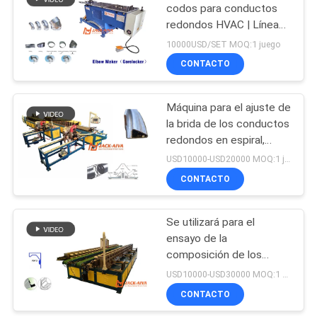
bobina
codos para conductos
redondos HVAC | Línea
11
de producción de codos
10000USD/SET MOQ:1 juego
segmentados y gore
Máquina de
CONTACTO
fabricación de
Máquina para el ajuste de
conductos
la brida de los conductos
redondos en espiral,
rectangulares
conector de conductos
USD10000-USD20000 MOQ:1 juego
redondos, brida de los
CONTACTO
7
conductos redondos,
Máquina de
Se utilizará para el
ensayo de la
conductos en
composición de los
espiral
materiales de ensayo.
USD10000-USD30000 MOQ:1 conjunto
CONTACTO