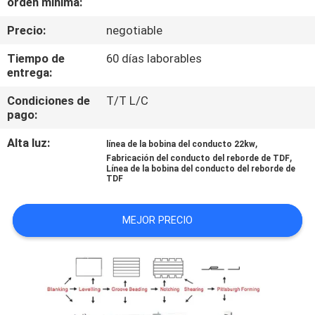
orden mínima:
FÁBRICA
Precio:
negotiable
CONTROL
Tiempo de
60 días laborables
entrega:
DE
Condiciones de
T/T L/C
CALIDAD
pago:
Alta luz:
,
línea de la bobina del conducto 22kw
CONTACTA
,
Fabricación del conducto del reborde de TDF
Línea de la bobina del conducto del reborde de
CON
TDF
NOSOTROS
MEJOR PRECIO
NOTICIAS
SOLICITAR
UNA CITA