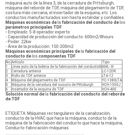
máquina auto de la línea 3, de la cerradura de Pittsburgh,
máquina del reborde de TDF, máquina del plegamiento de TDF,
costura más cercana, el insertador de la esquina, etc. Los
conductos manufacturados son hasta estándar y confiables.
Máquinas económicas de
la
fabricación del conducto de
los
parámetros principales TDF
-
Empleado: 5-8 operador experto
- Capacidad de producción del conducto: 600m2/8hours
- Poder: 22kw
- Área de la producción: 150-200m2
Máquinas económicas principales de
la
fabricación del
conducto de
los
componentes TDF
No.
Artículo
Tipo
1
Línea auto de la bobina de la fabricación del conductoⅢ
AML- III
2
Cerradura anterior
LC-12DR
3
Rollo de TDF anterior
LTA-12
4
Máquina del plegamiento de TDF
YC-1380LTA
5
Máquina de la cerradura del susurro de Pittsburgh
HCH-1550J
6
Insertador de la esquina de TDF
HCH-400
Solución normal de
la
fabricación del conducto del reborde
de TDF
ETIQUETA: Máquinas rectangulares de la canalización,
conducto de la HVAC que hace la máquina, conducto de la
máquina de la fabricación del conducto que hace la máquina,
Conducto-fabricación-máquinas