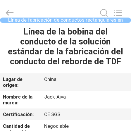
2026
JIANGYIN
JACK-
AIVA
MACHINERY
Línea de fabricación de conductos rectangulares en
CO.,
bobina
LTD.
All
EN
Línea de la bobina del
Rights
Reserved.
CASA
conducto de la solución
estándar de la fabricación del
PRODUCTOS
conducto del reborde de TDF
SOBRE
Lugar de
China
origen:
NOSOTROS
Nombre de la
Jack-Aiva
marca:
RECORRIDO
Certificación:
CE SGS
POR
LA
Cantidad de
Negociable