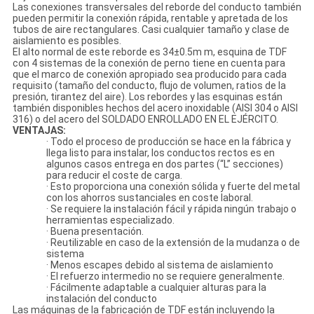
Las conexiones transversales del reborde del conducto también
pueden permitir la conexión rápida, rentable y apretada de los
tubos de aire rectangulares. Casi cualquier tamaño y clase de
aislamiento es posibles.
El alto normal de este reborde es 34±0.5m m, esquina de TDF
con 4 sistemas de la conexión de perno tiene en cuenta para
que el marco de conexión apropiado sea producido para cada
requisito (tamaño del conducto, flujo de volumen, ratios de la
presión, tirantez del aire). Los rebordes y las esquinas están
también disponibles hechos del acero inoxidable (AISI 304 o AISI
316) o del acero del SOLDADO ENROLLADO EN EL EJÉRCITO.
VENTAJAS:
· Todo el proceso de producción se hace en la fábrica y
llega listo para instalar, los conductos rectos es en
algunos casos entrega en dos partes (“L” secciones)
para reducir el coste de carga.
· Esto proporciona una conexión sólida y fuerte del metal
con los ahorros sustanciales en coste laboral.
· Se requiere la instalación fácil y rápida ningún trabajo o
herramientas especializado.
· Buena presentación.
· Reutilizable en caso de la extensión de la mudanza o de
sistema
· Menos escapes debido al sistema de aislamiento
· El refuerzo intermedio no se requiere generalmente.
· Fácilmente adaptable a cualquier alturas para la
instalación del conducto
Las máquinas de la fabricación de TDF están incluyendo la