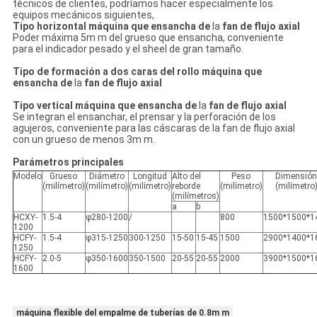
técnicos de clientes, podríamos hacer especialmente los
equipos mecánicos siguientes,
Tipo horizontal máquina que ensancha de
la
fan de flujo axial
Poder máxima 5m m del grueso que ensancha, conveniente
para el indicador pesado y el sheel de gran tamaño.
Tipo de formación a dos caras del rollo máquina que
ensancha de
la
fan de flujo axial
Tipo vertical máquina que ensancha de
la
fan de flujo axial
Se integran el ensanchar, el prensar y la perforación de los
agujeros, conveniente para las cáscaras de la fan de flujo axial
con un grueso de menos 3m m.
Parámetros principales
Modelo
Grueso
Diámetro
Longitud
Alto del
Peso
Dimensió
(milímetro)
(milímetro)
(milímetro)
reborde
(milímetro)
(milímetro
(milímetros)
a
b
HCXY-
1.5-4
φ280-1200
/
800
1500*1500*1
1200
HCFY-
1.5-4
φ315-1250
300-1250
15-50
15-45
1500
2900*1400*1
1250
HCFY-
2.0-5
φ350-1600
350-1500
20-55
20-55
2000
3900*1500*1
1600
máquina flexible del empalme de tuberías de 0.8m m