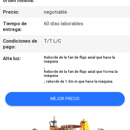
orden mínima:
FÁBRICA
Precio:
negotiable
CONTROL
Tiempo de
60 días laborables
entrega:
DE
Condiciones de
T/T L/C
CALIDAD
pago:
Alta luz:
Reborde de la fan de flujo axial que hace la
CONTACTA
máquina
,
CON
Reborde de la fan de flujo axial que forma la
máquina
NOSOTROS
,
reborde de 1.5m m que hace la máquina
NOTICIAS
MEJOR PRECIO
SOLICITAR
UNA CITA