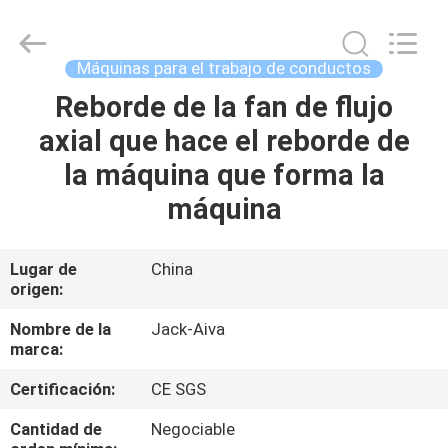
2026
JIANGYIN
JACK-
AIVA
MACHINERY
Máquinas para el trabajo de conductos
CO.,
LTD.
All
Reborde de la fan de flujo
EN
Rights
Reserved.
axial que hace el reborde de
CASA
la máquina que forma la
PRODUCTOS
máquina
SOBRE
Lugar de
China
origen:
NOSOTROS
Nombre de la
Jack-Aiva
marca:
RECORRIDO
Certificación:
CE SGS
POR
LA
Cantidad de
Negociable