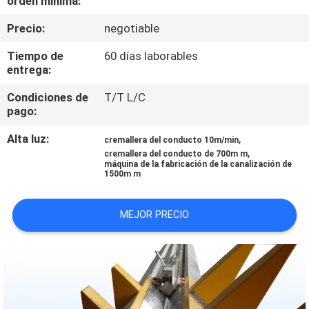
orden mínima:
FÁBRICA
Precio:
negotiable
CONTROL
Tiempo de
60 días laborables
entrega:
DE
Condiciones de
T/T L/C
CALIDAD
pago:
Alta luz:
,
cremallera del conducto 10m/min
CONTACTA
,
cremallera del conducto de 700m m
máquina de la fabricación de la canalización de
CON
1500m m
NOSOTROS
MEJOR PRECIO
NOTICIAS
SOLICITAR
UNA CITA