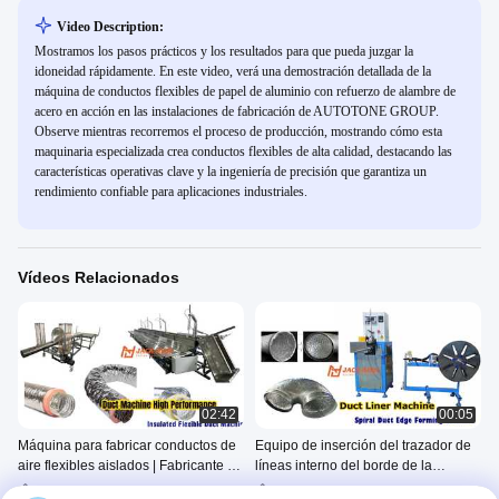
Video Description:
Mostramos los pasos prácticos y los resultados para que pueda juzgar la
idoneidad rápidamente. En este video, verá una demostración detallada de la
máquina de conductos flexibles de papel de aluminio con refuerzo de alambre de
acero en acción en las instalaciones de fabricación de AUTOTONE GROUP.
Observe mientras recorremos el proceso de producción, mostrando cómo esta
maquinaria especializada crea conductos flexibles de alta calidad, destacando las
características operativas clave y la ingeniería de precisión que garantiza un
rendimiento confiable para aplicaciones industriales.
Vídeos Relacionados
02:42
00:05
Máquina para fabricar conductos de
Equipo de inserción del trazador de
aire flexibles aislados | Fabricante de
líneas interno del borde de la
línea de producción de conductos
máquina flexible del revestimiento
Máquina De Conductos
Máquina De Conductos